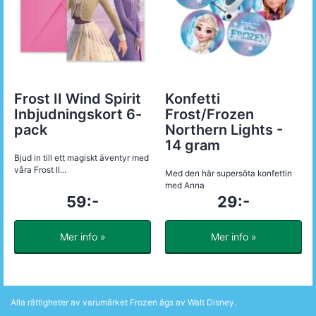
Frost II Wind Spirit
Konfetti
Inbjudningskort 6-
Frost/Frozen
pack
Northern Lights -
14 gram
Bjud in till ett magiskt äventyr med
våra Frost II...
Med den här supersöta konfettin
med Anna
59:-
29:-
Mer info »
Mer info »
Alla rättigheter av varumärket Frozen ägs av Walt Disney.