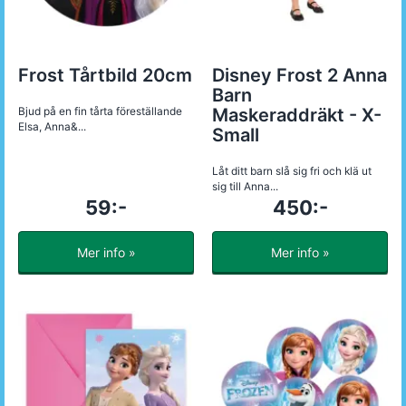
Frost Tårtbild 20cm
Disney Frost 2 Anna
Barn
Bjud på en fin tårta föreställande
Maskeraddräkt - X-
Elsa, Anna&...
Small
Låt ditt barn slå sig fri och klä ut
sig till Anna...
59:-
450:-
Mer info »
Mer info »