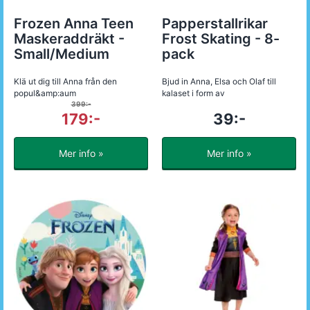
Frozen Anna Teen
Papperstallrikar
Maskeraddräkt -
Frost Skating - 8-
Small/Medium
pack
Klä ut dig till Anna från den
Bjud in Anna, Elsa och Olaf till
popul&amp:aum
kalaset i form av
399:-
179:-
39:-
Mer info »
Mer info »