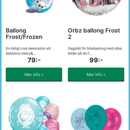
Ballong
Orbz ballong Frost
Frost/Frozen
2
En riktigt cool dekoration att
Sagolikt fin folieballong med olika
dekorera med p&...
bilder på de f...
79:-
99:-
Mer info »
Mer info »