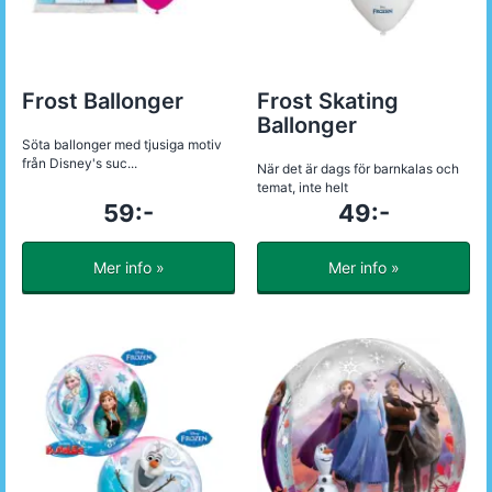
Frost Ballonger
Frost Skating
Ballonger
Söta ballonger med tjusiga motiv
från Disney's suc...
När det är dags för barnkalas och
temat, inte helt
59:-
49:-
Mer info »
Mer info »