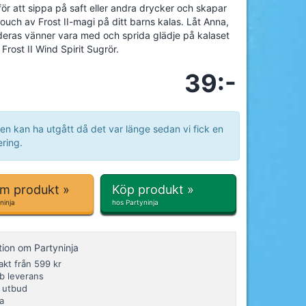
för att sippa på saft eller andra drycker och skapar
touch av Frost II-magi på ditt barns kalas. Låt Anna,
deras vänner vara med och sprida glädje på kalaset
Frost II Wind Spirit Sugrör.
39:-
en kan ha utgått då det var länge sedan vi fick en
ring.
om produkt »
Köp produkt »
ninja
hos Partyninja
tion om Partyninja
rakt från 599 kr
b leverans
t utbud
a