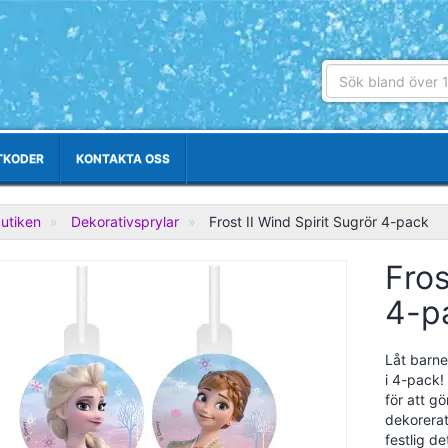
TKODER
KONTAKTA OSS
utiken
Dekorativsprylar
Frost II Wind Spirit Sugrör 4-pack
Fros
4-p
Låt barne
i 4-pack!
för att g
dekorerat
festlig d