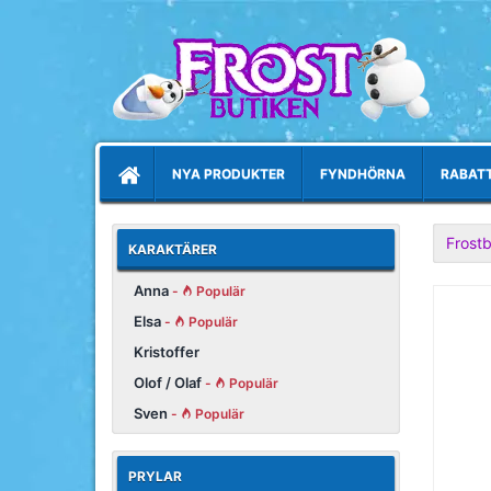
NYA PRODUKTER
FYNDHÖRNA
RABAT
Frostb
KARAKTÄRER
Anna
-
Populär
Elsa
-
Populär
Kristoffer
Olof / Olaf
-
Populär
Sven
-
Populär
PRYLAR