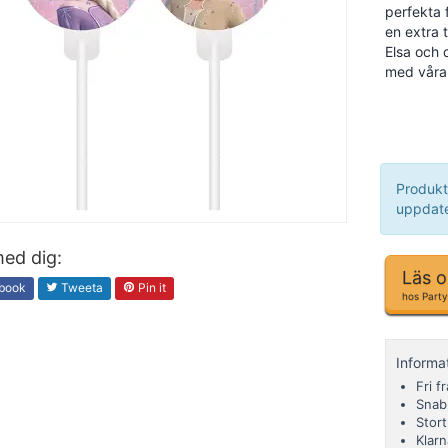
perfekta 
en extra 
Elsa och 
med våra 
Produkt
uppdate
ed dig:
Läs 
book
Tweeta
Pin it
hos Party
Informa
Fri f
Snab
Stor
Klarn