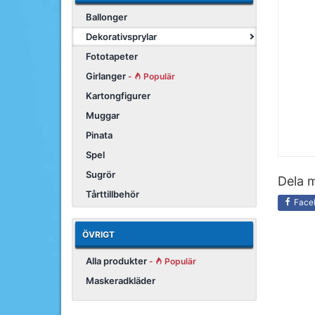
Ballonger
Dekorativsprylar
Fototapeter
Girlanger
-
Populär
Kartongfigurer
Muggar
Pinata
Spel
Sugrör
Dela m
Tårttillbehör
Face
ÖVRIGT
Alla produkter
-
Populär
Maskeradkläder