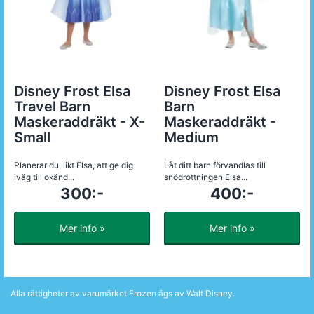
Disney Frost Elsa
Disney Frost Elsa
Travel Barn
Barn
Maskeraddräkt - X-
Maskeraddräkt -
Small
Medium
Planerar du, likt Elsa, att ge dig
Låt ditt barn förvandlas till
iväg till okänd...
snödrottningen Elsa...
300:-
400:-
Mer info »
Mer info »
Alla rättigheter av varumärket Frozen ägs av Walt Disney.