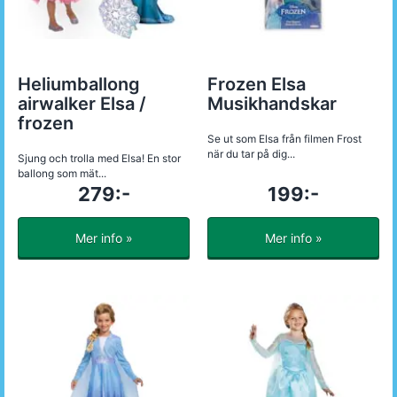
Heliumballong
Frozen Elsa
airwalker Elsa /
Musikhandskar
frozen
Se ut som Elsa från filmen Frost
när du tar på dig...
Sjung och trolla med Elsa! En stor
ballong som mät...
279:-
199:-
Mer info »
Mer info »