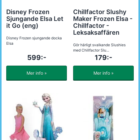
Disney Frozen
Chillfactor Slushy
Sjungande Elsa Let
Maker Frozen Elsa -
it Go (eng)
Chillfactor -
Leksaksaffären
Disney Frozen sjungande docka
Elsa
Gör härligt svalkande Slushies
med Chillfactor Slu...
599:-
179:-
Mer info »
Mer info »