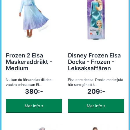
Frozen 2 Elsa
Disney Frozen Elsa
Maskeraddräkt -
Docka - Frozen -
Medium
Leksaksaffären
Nu kan du förvandlas till den
Elsa core docka. Docka med mjukt
vackra prinsessan El...
hår som går att k...
380:-
209:-
Mer info »
Mer info »