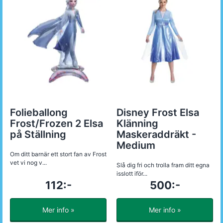
Folieballong
Disney Frost Elsa
Frost/Frozen 2 Elsa
Klänning
på Ställning
Maskeraddräkt -
Medium
Om ditt barnär ett stort fan av Frost
vet vi nog v...
Slå dig fri och trolla fram ditt egna
isslott iför...
112:-
500:-
Mer info »
Mer info »