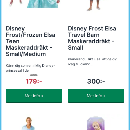
Disney
Disney Frost Elsa
Frost/Frozen Elsa
Travel Barn
Teen
Maskeraddräkt -
Maskeraddräkt -
Small
Small/Medium
Planerar du, likt Elsa, att ge dig
iväg till okänd...
Känn dig som en riktig Disney-
prinsessa! I de
399:-
179:-
300:-
Mer info »
Mer info »