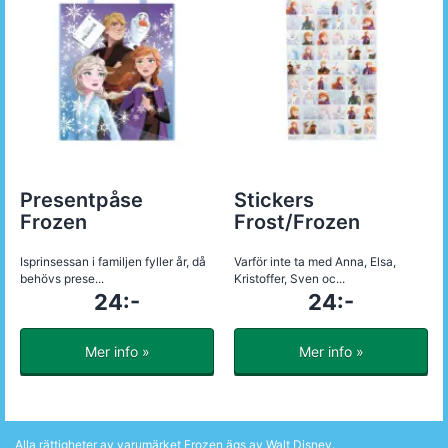
Presentpåse
Stickers
Frozen
Frost/Frozen
Isprinsessan i familjen fyller år, då
Varför inte ta med Anna, Elsa,
behövs prese...
Kristoffer, Sven oc...
24:-
24:-
Mer info »
Mer info »
Alla rättigheter av varumärket Frozen ägs av Walt Disney.