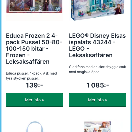
Educa Frozen 2 4-
LEGO® Disney Elsas
pack Pussel 50-80-
ispalats 43244 -
100-150 bitar -
LEGO -
Frozen -
Leksaksaffären
Leksaksaffären
Gläd fans med en slottsbyggleksak
med magiska öppn...
Educa pussel, 4-pack. Ask med
fyra stycken pussel...
139:-
1 085:-
Mer info »
Mer info »