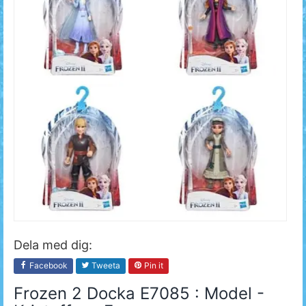
Dela med dig:
Facebook
Tweeta
Pin it
Frozen 2 Docka E7085 : Model -