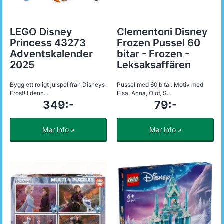
LEGO Disney
Clementoni Disney
Princess 43273
Frozen Pussel 60
Adventskalender
bitar - Frozen -
2025
Leksaksaffären
Bygg ett roligt julspel från Disneys
Pussel med 60 bitar. Motiv med
Frost! I denn...
Elsa, Anna, Olof, S...
349:-
79:-
Mer info »
Mer info »