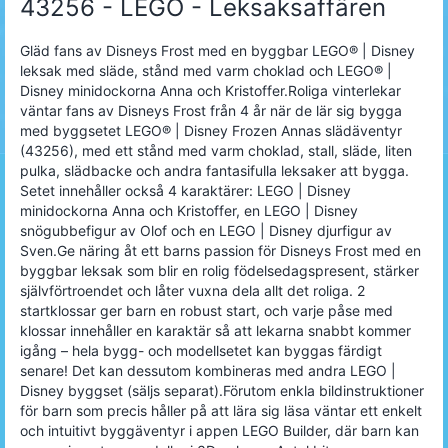
43256 - LEGO - Leksaksaffären
Gläd fans av Disneys Frost med en byggbar LEGO® | Disney
leksak med släde, stånd med varm choklad och LEGO® |
Disney minidockorna Anna och Kristoffer.Roliga vinterlekar
väntar fans av Disneys Frost från 4 år när de lär sig bygga
med byggsetet LEGO® | Disney Frozen Annas slädäventyr
(43256), med ett stånd med varm choklad, stall, släde, liten
pulka, slädbacke och andra fantasifulla leksaker att bygga.
Setet innehåller också 4 karaktärer: LEGO | Disney
minidockorna Anna och Kristoffer, en LEGO | Disney
snögubbefigur av Olof och en LEGO | Disney djurfigur av
Sven.Ge näring åt ett barns passion för Disneys Frost med en
byggbar leksak som blir en rolig födelsedagspresent, stärker
självförtroendet och låter vuxna dela allt det roliga. 2
startklossar ger barn en robust start, och varje påse med
klossar innehåller en karaktär så att lekarna snabbt kommer
igång – hela bygg- och modellsetet kan byggas färdigt
senare! Det kan dessutom kombineras med andra LEGO |
Disney byggset (säljs separat).Förutom enkla bildinstruktioner
för barn som precis håller på att lära sig läsa väntar ett enkelt
och intuitivt byggäventyr i appen LEGO Builder, där barn kan